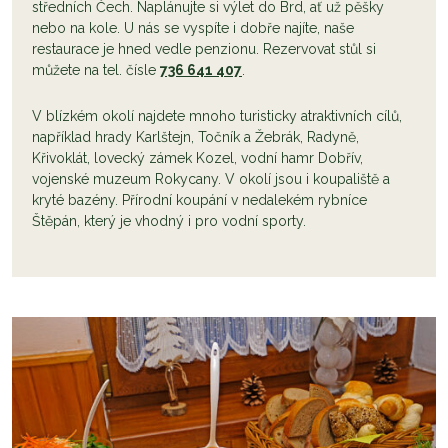
středních Čech. Naplánujte si výlet do Brd, ať už pěšky
nebo na kole. U nás se vyspíte i dobře najíte, naše
restaurace je hned vedle penzionu. Rezervovat stůl si
můžete na tel. čísle
736 641 407
.
V blízkém okolí najdete mnoho turisticky atraktivních cílů,
například hrady Karlštejn, Točník a Žebrák, Radyně,
Křivoklát, lovecký zámek Kozel, vodní hamr Dobřív,
vojenské muzeum Rokycany. V okolí jsou i koupaliště a
kryté bazény. Přírodní koupání v nedalekém rybníce
Štěpán, který je vhodný i pro vodní sporty.