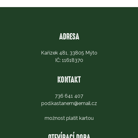
ADRESA
Kařízek 481, 33805 Mýto
IČ: 11618370
KONTAKT
736 641 407
pod.kastanem@email.cz
možnost platit kartou
OTEVÍRACÍ DOBA