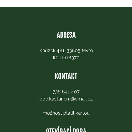
ADRESA
Kařízek 481, 33805 Mýto
IČ: 11618370
KONTAKT
736 641 407
pod.kastanem@email.cz
možnost platit kartou
OTEVÍRACÍ DOBA