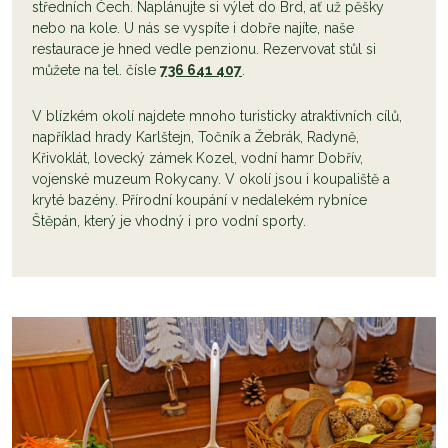
středních Čech. Naplánujte si výlet do Brd, ať už pěšky
nebo na kole. U nás se vyspíte i dobře najíte, naše
restaurace je hned vedle penzionu. Rezervovat stůl si
můžete na tel. čísle
736 641 407
.
V blízkém okolí najdete mnoho turisticky atraktivních cílů,
například hrady Karlštejn, Točník a Žebrák, Radyně,
Křivoklát, lovecký zámek Kozel, vodní hamr Dobřív,
vojenské muzeum Rokycany. V okolí jsou i koupaliště a
kryté bazény. Přírodní koupání v nedalekém rybníce
Štěpán, který je vhodný i pro vodní sporty.