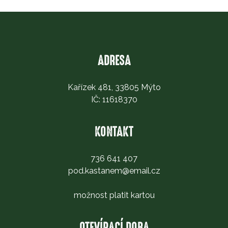
ADRESA
Kařízek 481, 33805 Mýto
IČ: 11618370
KONTAKT
736 641 407
pod.kastanem@email.cz
možnost platit kartou
OTEVÍRACÍ DOBA