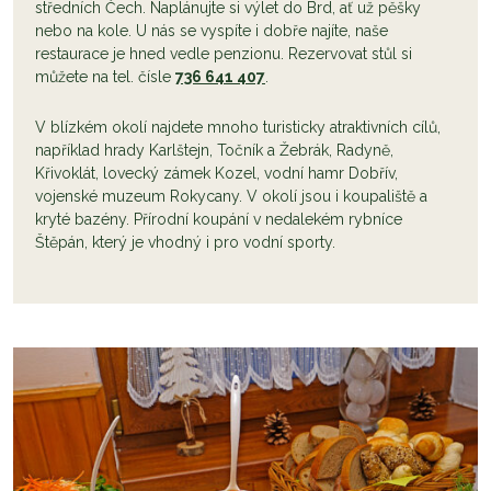
středních Čech. Naplánujte si výlet do Brd, ať už pěšky
nebo na kole. U nás se vyspíte i dobře najíte, naše
restaurace je hned vedle penzionu. Rezervovat stůl si
můžete na tel. čísle
736 641 407
.
V blízkém okolí najdete mnoho turisticky atraktivních cílů,
například hrady Karlštejn, Točník a Žebrák, Radyně,
Křivoklát, lovecký zámek Kozel, vodní hamr Dobřív,
vojenské muzeum Rokycany. V okolí jsou i koupaliště a
kryté bazény. Přírodní koupání v nedalekém rybníce
Štěpán, který je vhodný i pro vodní sporty.